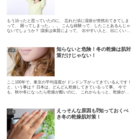
もう治ったと思っていたのに、 忘れた頃に湿疹が突然出てきてしま
って、 困ってしまった。。。 こんな経験って、したことあるんじゃ
ないでしょうか？ 湿疹は体質によって、 出やすい人と、出にくい人
がいます。 何が原...
知らないと危険！冬の乾燥は肌対
お肌
策だけじゃない！
ここ100年で、東京の平均湿度が ドンドン下がってきているんです！
と、いう事は？ 日本は、どんどん乾燥してきているって事。 今で
も、秋や冬になったら乾燥が酷いのに、 これからもっと、乾燥が酷
くなる！ でも、空気...
えっそんな原因も⁉︎知っておくべ
お肌
き冬の乾燥肌対策！