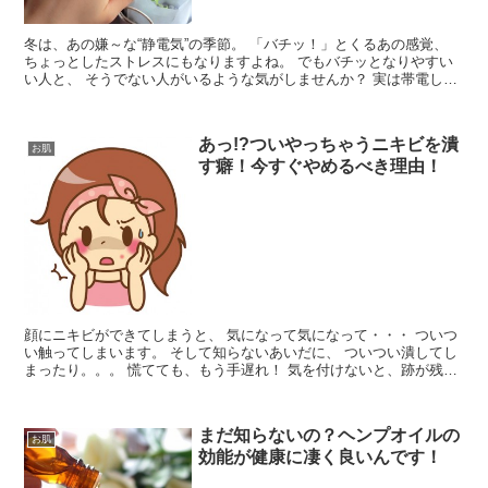
冬は、あの嫌～な“静電気”の季節。 「バチッ！」とくるあの感覚、
ちょっとしたストレスにもなりますよね。 でもバチッとなりやすい
い人と、 そうでない人がいるような気がしませんか？ 実は帯電しや
すい体には、特徴がある...
あっ!?ついやっちゃうニキビを潰
お肌
す癖！今すぐやめるべき理由！
顔にニキビができてしまうと、 気になって気になって・・・ ついつ
い触ってしまいます。 そして知らないあいだに、 ついつい潰してし
まったり。。。 慌てても、もう手遅れ！ 気を付けないと、跡が残っ
てしまいます...
まだ知らないの？ヘンプオイルの
お肌
効能が健康に凄く良いんです！