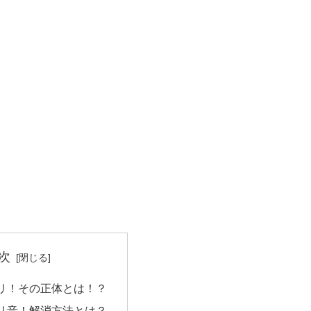
次
リ！その正体とは！？
リ音！解消方法とは？