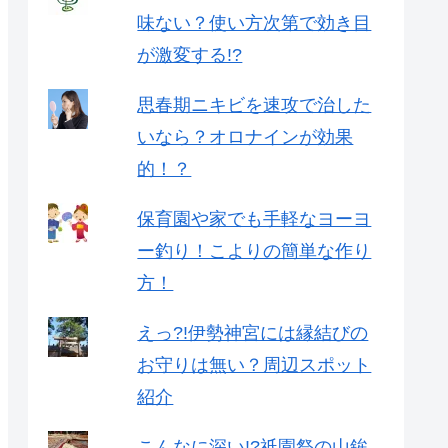
味ない？使い方次第で効き目
が激変する!?
思春期ニキビを速攻で治した
いなら？オロナインが効果
的！？
保育園や家でも手軽なヨーヨ
ー釣り！こよりの簡単な作り
方！
えっ?!伊勢神宮には縁結びの
お守りは無い？周辺スポット
紹介
こんなに深い!?祇園祭の山鉾