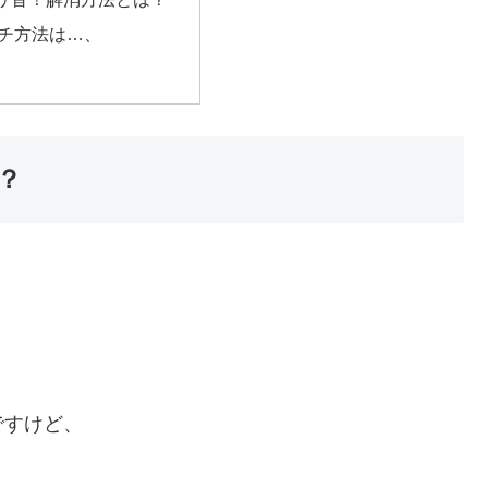
チ方法は…、
？
ですけど、