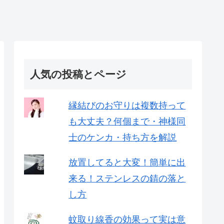
人気の投稿とページ
縁結びのお守りは複数持って
も大丈夫？何個まで・神様同
士のケンカ・持ち方を解説
放置してると大変！簡単に出
来る！ステンレスの錆の落と
し方
蚊取り線香の効果って実は意