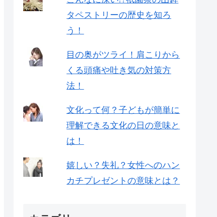
タペストリーの歴史を知ろ
う！
目の奥がツライ！肩こりから
くる頭痛や吐き気の対策方
法！
文化って何？子どもが簡単に
理解できる文化の日の意味と
は！
嬉しい？失礼？女性へのハン
カチプレゼントの意味とは？