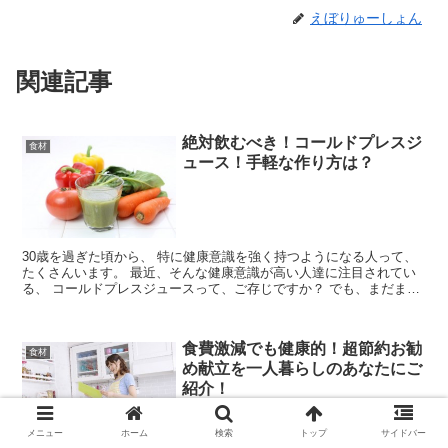
えぼりゅーしょん
関連記事
絶対飲むべき！コールドプレスジ
食材
ュース！手軽な作り方は？
30歳を過ぎた頃から、 特に健康意識を強く持つようになる人って、
たくさんいます。 最近、そんな健康意識が高い人達に注目されてい
る、 コールドプレスジュースって、ご存じですか？ でも、まだまだ
世間では認知度が低いので、...
食費激減でも健康的！超節約お勧
食材
め献立を一人暮らしのあなたにご
紹介！
メニュー
ホーム
検索
トップ
サイドバー