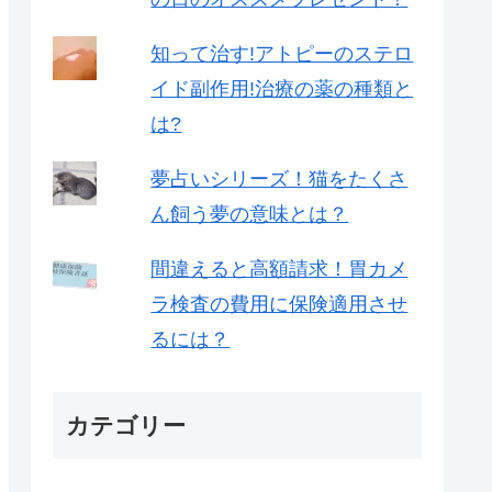
知って治す!アトピーのステロ
イド副作用!治療の薬の種類と
は?
夢占いシリーズ！猫をたくさ
ん飼う夢の意味とは？
間違えると高額請求！胃カメ
ラ検査の費用に保険適用させ
るには？
カテゴリー