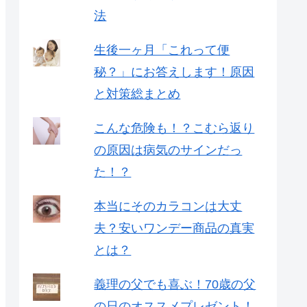
法
生後一ヶ月「これって便
秘？」にお答えします！原因
と対策総まとめ
こんな危険も！？こむら返り
の原因は病気のサインだっ
た！？
本当にそのカラコンは大丈
夫？安いワンデー商品の真実
とは？
義理の父でも喜ぶ！70歳の父
の日のオススメプレゼント！