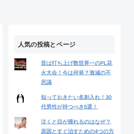
人気の投稿とページ
昔は打ち上げ数世界一のPL花
火大会！今は何発？激減の不
思議
知っておきたい名刺入れ！30
代男性が持つべき5選！
泣くと目が腫れるのはなぜ？
原因とすぐ治すための4つの方