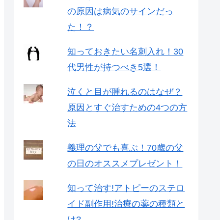
の原因は病気のサインだっ
た！？
知っておきたい名刺入れ！30
代男性が持つべき5選！
泣くと目が腫れるのはなぜ？
原因とすぐ治すための4つの方
法
義理の父でも喜ぶ！70歳の父
の日のオススメプレゼント！
知って治す!アトピーのステロ
イド副作用!治療の薬の種類と
は?