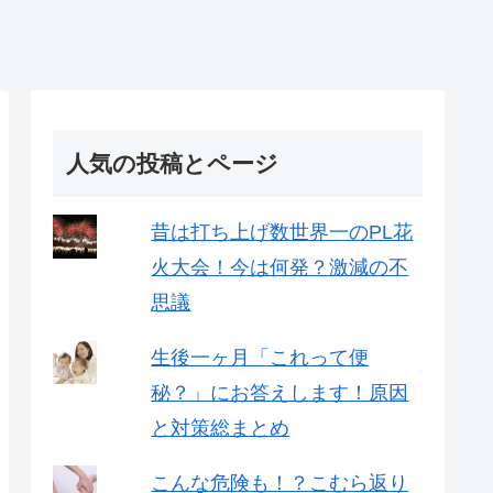
人気の投稿とページ
昔は打ち上げ数世界一のPL花
火大会！今は何発？激減の不
思議
生後一ヶ月「これって便
秘？」にお答えします！原因
と対策総まとめ
こんな危険も！？こむら返り