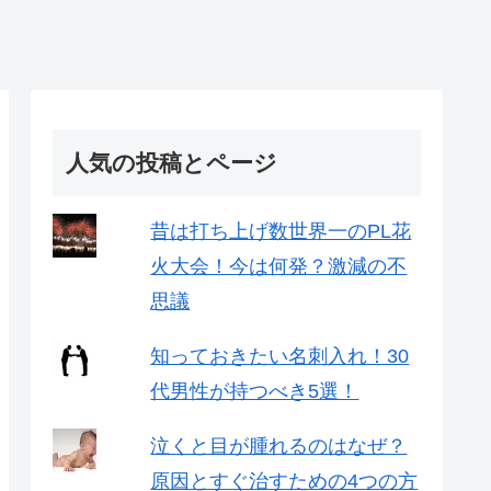
人気の投稿とページ
昔は打ち上げ数世界一のPL花
火大会！今は何発？激減の不
思議
知っておきたい名刺入れ！30
代男性が持つべき5選！
泣くと目が腫れるのはなぜ？
原因とすぐ治すための4つの方