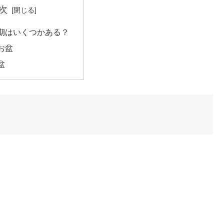
次
期はいくつかある？
お盆
盆