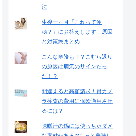
法
生後一ヶ月「これって便
秘？」にお答えします！原因
と対策総まとめ
こんな危険も！？こむら返り
の原因は病気のサインだっ
た！？
間違えると高額請求！胃カメ
ラ検査の費用に保険適用させ
るには？
味噌汁の鍋には使っちゃダメ
な素材がある!?もっと美味し