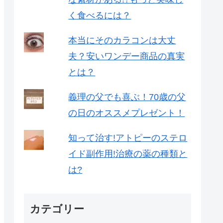
く食べるには？
本当にそのカラコンは大丈
夫？安いワンデー商品の真実
とは？
義理の父でも喜ぶ！70歳の父
の日のオススメプレゼント！
知って治す!アトピーのステロ
イド副作用!治療の薬の種類と
は?
カテゴリー