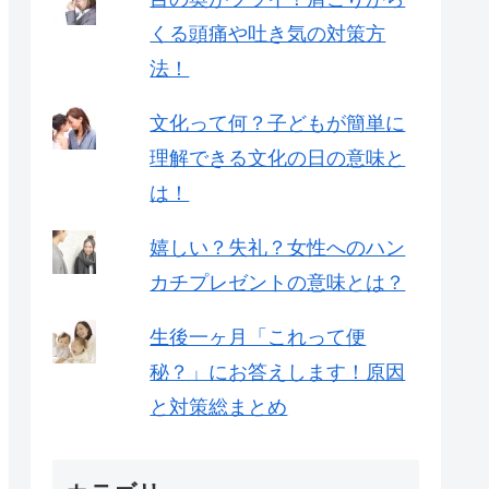
くる頭痛や吐き気の対策方
法！
文化って何？子どもが簡単に
理解できる文化の日の意味と
は！
嬉しい？失礼？女性へのハン
カチプレゼントの意味とは？
生後一ヶ月「これって便
秘？」にお答えします！原因
と対策総まとめ