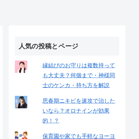
人気の投稿とページ
縁結びのお守りは複数持って
も大丈夫？何個まで・神様同
士のケンカ・持ち方を解説
思春期ニキビを速攻で治した
いなら？オロナインが効果
的！？
保育園や家でも手軽なヨーヨ