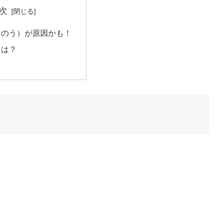
次
くのう）が原因かも！
とは？