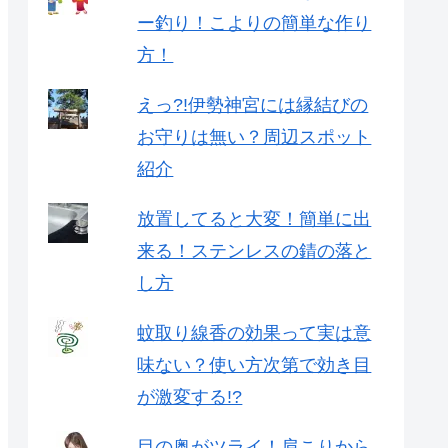
ー釣り！こよりの簡単な作り
方！
えっ?!伊勢神宮には縁結びの
お守りは無い？周辺スポット
紹介
放置してると大変！簡単に出
来る！ステンレスの錆の落と
し方
蚊取り線香の効果って実は意
味ない？使い方次第で効き目
が激変する!?
目の奥がツライ！肩こりから