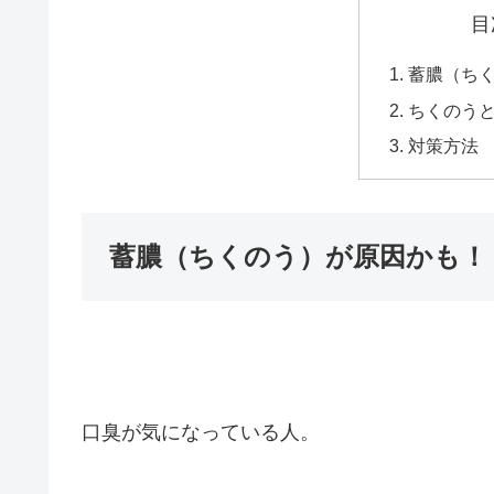
目
蓄膿（ち
ちくのう
対策方法
蓄膿（ちくのう）が原因かも！
口臭が気になっている人。