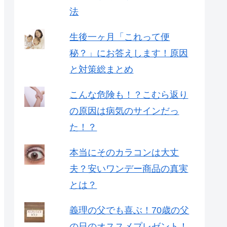
法
生後一ヶ月「これって便
秘？」にお答えします！原因
と対策総まとめ
こんな危険も！？こむら返り
の原因は病気のサインだっ
た！？
本当にそのカラコンは大丈
夫？安いワンデー商品の真実
とは？
義理の父でも喜ぶ！70歳の父
の日のオススメプレゼント！