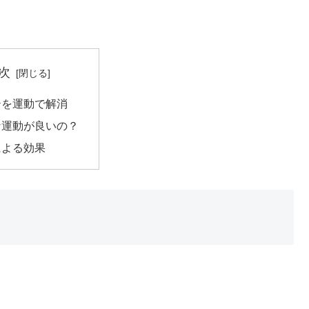
次
テを運動で解消
な運動が良いの？
による効果