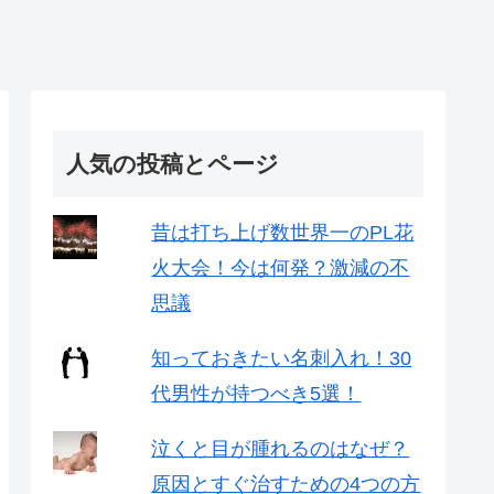
人気の投稿とページ
昔は打ち上げ数世界一のPL花
火大会！今は何発？激減の不
思議
知っておきたい名刺入れ！30
代男性が持つべき5選！
泣くと目が腫れるのはなぜ？
原因とすぐ治すための4つの方