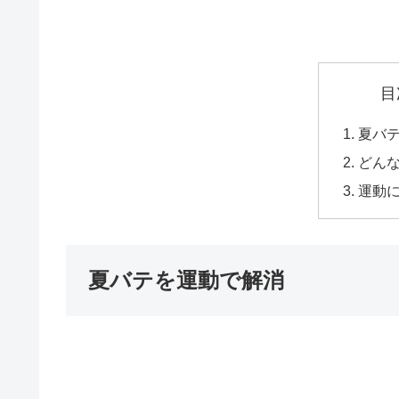
目
夏バ
どん
運動
夏バテを運動で解消