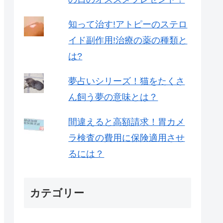
知って治す!アトピーのステロ
イド副作用!治療の薬の種類と
は?
夢占いシリーズ！猫をたくさ
ん飼う夢の意味とは？
間違えると高額請求！胃カメ
ラ検査の費用に保険適用させ
るには？
カテゴリー