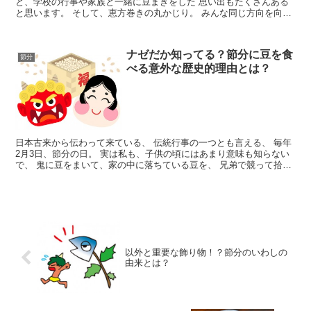
と、学校の行事や家族と一緒に豆まきをした 思い出もたくさんある
と思います。 そして、恵方巻きの丸かじり。 みんな同じ方向を向い
て、 「1本を食...
ナゼだか知ってる？節分に豆を食
節分
べる意外な歴史的理由とは？
日本古来から伝わって来ている、 伝統行事の一つとも言える、 毎年
2月3日、節分の日。 実は私も、子供の頃にはあまり意味も知らない
で、 鬼に豆をまいて、家の中に落ちている豆を、 兄弟で競って拾っ
て集めるのが楽しかった事を...
以外と重要な飾り物！？節分のいわしの
由来とは？