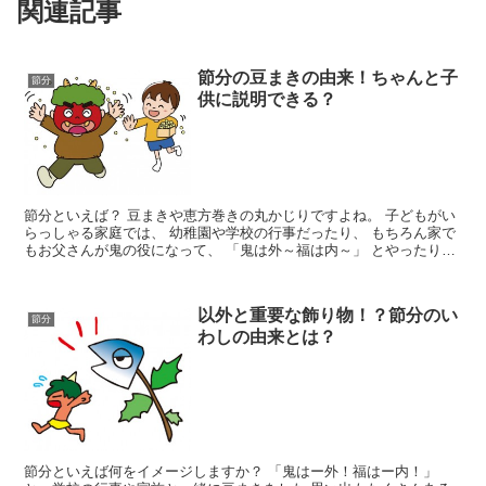
関連記事
節分の豆まきの由来！ちゃんと子
節分
供に説明できる？
節分といえば？ 豆まきや恵方巻きの丸かじりですよね。 子どもがい
らっしゃる家庭では、 幼稚園や学校の行事だったり、 もちろん家で
もお父さんが鬼の役になって、 「鬼は外～福は内～」 とやったりと
ても楽しいイベン...
以外と重要な飾り物！？節分のい
節分
わしの由来とは？
節分といえば何をイメージしますか？ 「鬼はー外！福はー内！」