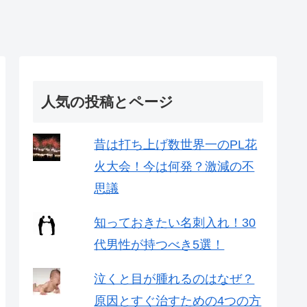
人気の投稿とページ
昔は打ち上げ数世界一のPL花
火大会！今は何発？激減の不
思議
知っておきたい名刺入れ！30
代男性が持つべき5選！
泣くと目が腫れるのはなぜ？
原因とすぐ治すための4つの方