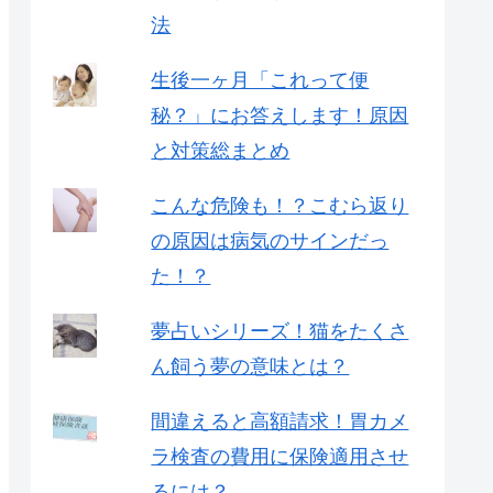
法
生後一ヶ月「これって便
秘？」にお答えします！原因
と対策総まとめ
こんな危険も！？こむら返り
の原因は病気のサインだっ
た！？
夢占いシリーズ！猫をたくさ
ん飼う夢の意味とは？
間違えると高額請求！胃カメ
ラ検査の費用に保険適用させ
るには？