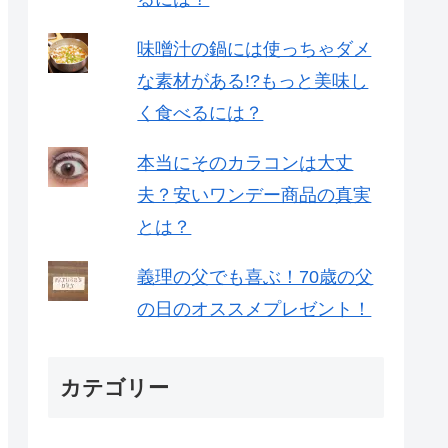
味噌汁の鍋には使っちゃダメ
な素材がある!?もっと美味し
く食べるには？
本当にそのカラコンは大丈
夫？安いワンデー商品の真実
とは？
義理の父でも喜ぶ！70歳の父
の日のオススメプレゼント！
カテゴリー